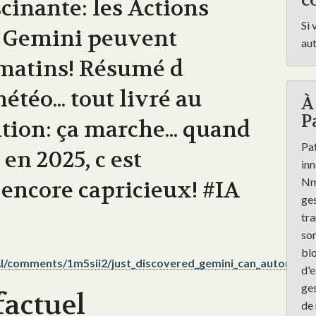
co
cinante: les Actions
Si 
 Gemini peuvent
au
matins! Résumé d
téo... tout livré au
À
P
ntion: ça marche... quand
Pat
en 2025, c est
inn
Nmé
encore capricieux! #IA
ges
tra
son
blo
AI/comments/1m5sii2/just_discovered_gemini_can_automate
d'e
ges
factuel
de 