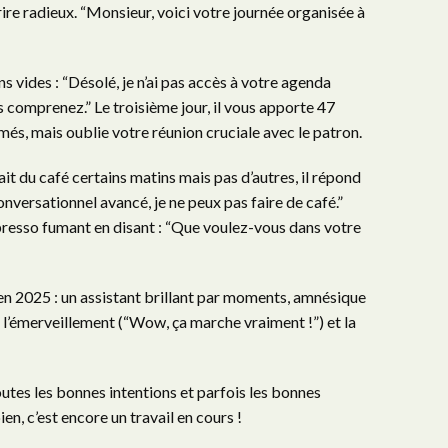
rire radieux. “Monsieur, voici votre journée organisée à
ns vides : “Désolé, je n’ai pas accès à votre agenda
s comprenez.” Le troisième jour, il vous apporte 47
s, mais oublie votre réunion cruciale avec le patron.
t du café certains matins mais pas d’autres, il répond
onversationnel avancé, je ne peux pas faire de café.”
espresso fumant en disant : “Que voulez-vous dans votre
en 2025 : un assistant brillant par moments, amnésique
re l’émerveillement (“Wow, ça marche vraiment !”) et la
utes les bonnes intentions et parfois les bonnes
n, c’est encore un travail en cours !