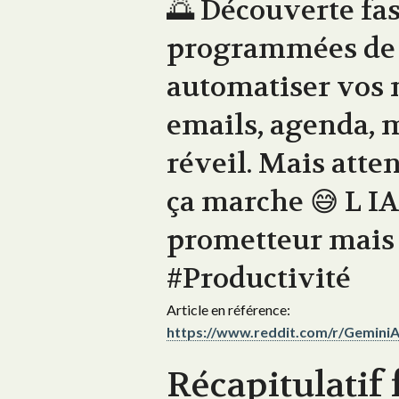
🌅 Découverte fas
programmées de
automatiser vos 
emails, agenda, mé
réveil. Mais atte
ça marche 😅 L IA 
prometteur mais 
#Productivité
Article en référence:
https://www.reddit.com/r/Gemini
Récapitulatif 