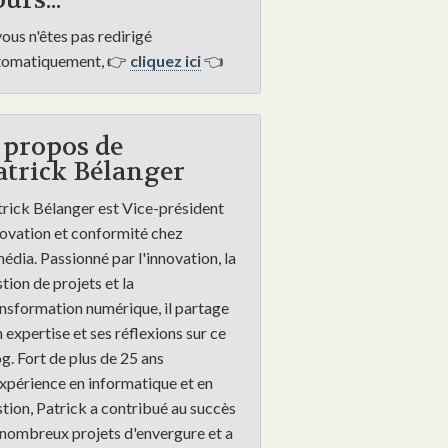
urs...
vous n'êtes pas redirigé
tomatiquement, 👉
cliquez ici
👈
 propos de
atrick Bélanger
rick Bélanger est Vice-président
ovation et conformité chez
dia. Passionné par l'innovation, la
tion de projets et la
nsformation numérique, il partage
 expertise et ses réflexions sur ce
g. Fort de plus de 25 ans
_my_mornings/
xpérience en informatique et en
tion, Patrick a contribué au succès
nombreux projets d'envergure et a