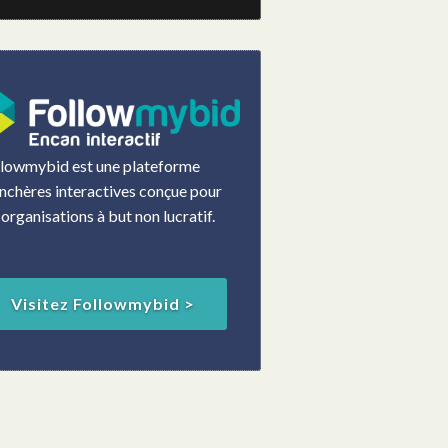
llowmybid est une plateforme
nchères interactives conçue pour
 organisations à but non lucratif.
Visitez Followmybid >