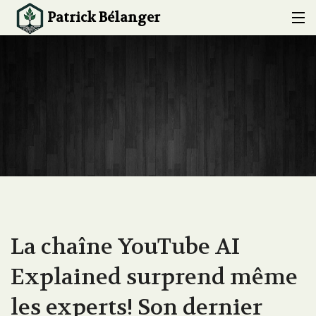
Patrick Bélanger
ACCUEIL
À PROPOS
EXPERTISE
CONFÉRENCES ET FORMATIONS
PROJETS
BLOG
La chaîne YouTube AI
CONTACT
Explained surprend même
les experts! Son dernier