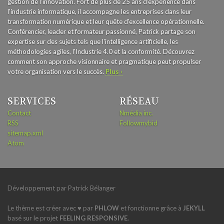
gestion de l'innovation. Fort de plus de 25 ans d'expérience dans
l'industrie informatique, il accompagne les entreprises dans leur
transformation numérique et leur quête d'excellence opérationnelle.
Conférencier, leader et formateur passionné, Patrick partage son
expertise sur des sujets tels que l'intelligence artificielle, les
méthodologies agiles, l'Industrie 4.0 et la conformité. Découvrez
comment son approche visionnaire et pragmatique peut propulser
votre organisation vers le succès.
Plus ›
SERVICES
RÉSEAU
Contact
Nmédia inc.
RSS
Followmybid
sitemap.xml
Atom
Développement par Patrick Bélanger
Le thème est créer avec ♥ par
PHLOW
et fonctionne grâce à
JEKYLL
basé sur le projet
FEELING RESPONSIVE
.