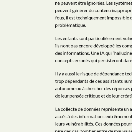
ne peuvent être ignorées. Les système
peuvent générer du contenu inapproprié
fous, il est techniquement impossible 
problématique.
Les enfants sont particulièrement vuln
ils n’ont pas encore développé les comp
des informations. Une IA qui “hallucine
concepts erronés qui persisteront dans l
Il y a aussi le risque de dépendance t
trop dépendants de ces assistants numé
autonome ou à chercher des réponses 
de leur pensée critique et de leur créati
La collecte de données représente un a
accès à des informations extrêmement s
leurs vulnérabilités. Ces données pourr
pire des cas, tomber entre de mauvais