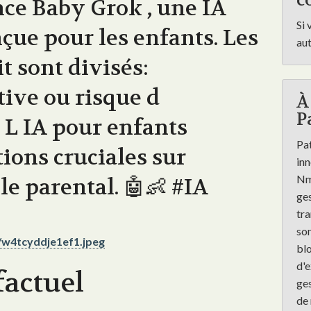
co
e Baby Grok , une IA
Si 
çue pour les enfants. Les
au
t sont divisés:
ive ou risque d
À
P
L IA pour enfants
Pat
ions cruciales sur
inn
Nmé
le parental. 🤖👶 #IA
ges
tra
son
it/w4tcyddje1ef1.jpeg
blo
d'e
factuel
ges
de 