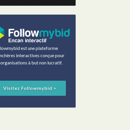
llowmybid est une plateforme
nchères interactives conçue pour
 organisations à but non lucratif.
Visitez Followmybid >