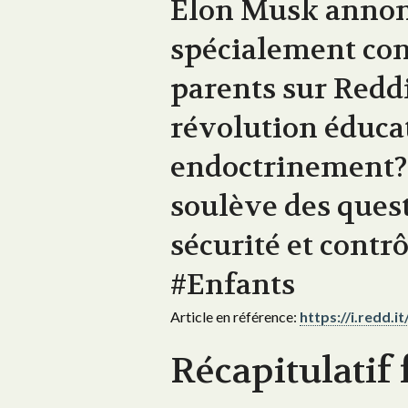
Elon Musk annonc
spécialement con
parents sur Reddi
révolution éducat
endoctrinement? 
soulève des quest
sécurité et contrô
#Enfants
Article en référence:
https://i.redd.
Récapitulatif 