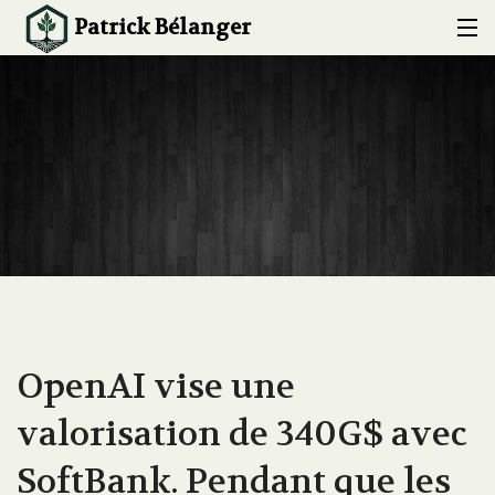
Patrick Bélanger
ACCUEIL
À PROPOS
EXPERTISE
CONFÉRENCES ET FORMATIONS
PROJETS
BLOG
OpenAI vise une
CONTACT
valorisation de 340G$ avec
SoftBank. Pendant que les