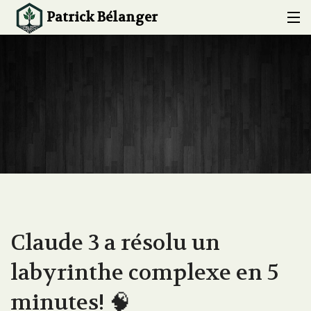
Patrick Bélanger
ACCUEIL
À PROPOS
EXPERTISE
CONFÉRENCES ET FORMATIONS
PROJETS
BLOG
Claude 3 a résolu un
CONTACT
labyrinthe complexe en 5
minutes! 🧠