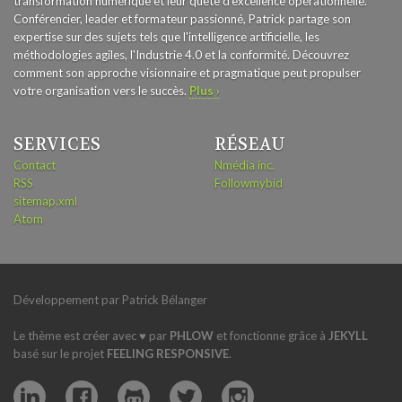
transformation numérique et leur quête d'excellence opérationnelle.
Conférencier, leader et formateur passionné, Patrick partage son
expertise sur des sujets tels que l'intelligence artificielle, les
méthodologies agiles, l'Industrie 4.0 et la conformité. Découvrez
comment son approche visionnaire et pragmatique peut propulser
votre organisation vers le succès.
Plus ›
SERVICES
RÉSEAU
Contact
Nmédia inc.
RSS
Followmybid
sitemap.xml
Atom
Développement par Patrick Bélanger
Le thème est créer avec ♥ par
PHLOW
et fonctionne grâce à
JEKYLL
basé sur le projet
FEELING RESPONSIVE
.