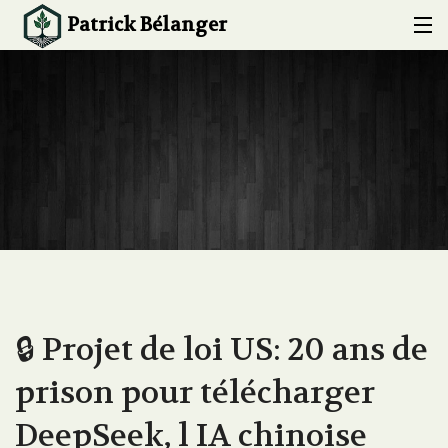
Patrick Bélanger
ACCUEIL
À PROPOS
EXPERTISE
CONFÉRENCES ET FORMATIONS
PROJETS
BLOG
🔒 Projet de loi US: 20 ans de
CONTACT
prison pour télécharger
DeepSeek, l IA chinoise