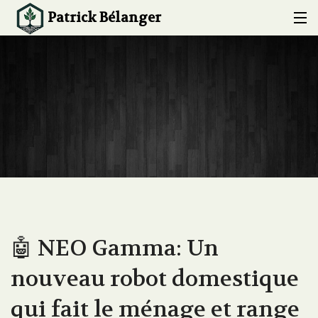
Patrick Bélanger
ACCUEIL
À PROPOS
EXPERTISE
CONFÉRENCES ET FORMATIONS
PROJETS
BLOG
🤖 NEO Gamma: Un
CONTACT
nouveau robot domestique
qui fait le ménage et range