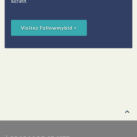
lucratif.
Visitez Followmybid >
