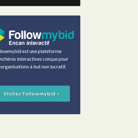
llowmybid est une plateforme
nchères interactives conçue pour
 organisations à but non lucratif.
Visitez Followmybid >