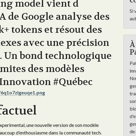
co
ing model vient d
Si 
 IA de Google analyse des
au
+ tokens et résout des
exes avec une précision
À
P
. Un bond technologique
Pat
imites des modèles
inn
Nmé
#Innovation #Québec
ges
it/6q1o7zlgeuqe1.png
tra
son
factuel
blo
d'e
ges
xperimental, une nouvelle version de son modèle
de 
e beaucoup d’enthousiasme dans la communauté tech.